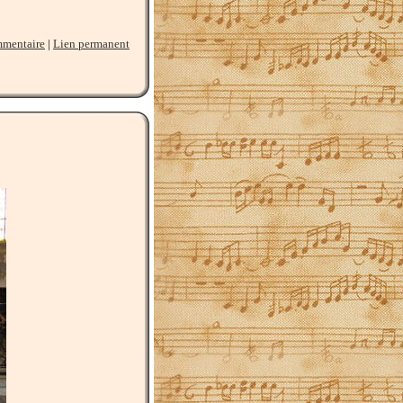
mmentaire
|
Lien permanent