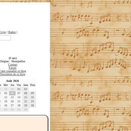
 Lips
|
Badoo
|
(0 ans)
Origine : Montpellier
Contact
Favori
Faire connaître ce blog
Newsletter de ce blog
Août 2026
r
Mer
Jeu
Ven
Sam
Dim
8
29
30
01
02
4
05
06
07
08
09
1
12
13
14
15
16
8
19
20
21
22
23
5
26
27
28
29
30
2
03
04
05
06