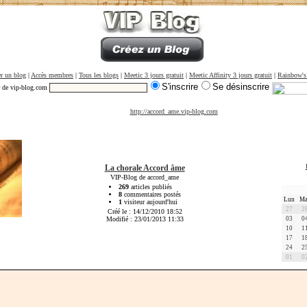
r un blog
|
Accès membres
|
Tous les blogs
|
Meetic 3 jours gratuit
|
Meetic Affinity 3 jours gratuit
|
Rainbow's
S'inscrire
Se désinscrire
r de vip-blog.com
http://accord_ame.vip-blog.com
La chorale Accord âme
VIP-Blog de accord_ame
269
articles publiés
8
commentaires postés
Lun
Ma
1
visiteur aujourd'hui
27
2
Créé le : 14/12/2010 18:52
Modifié : 23/01/2013 11:33
03
0
10
1
17
1
24
2
01
0