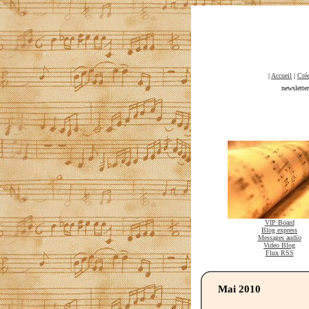
|
Accueil
|
Crée
newslette
VIP Board
Blog express
Messages audio
Video Blog
Flux RSS
Mai 2010