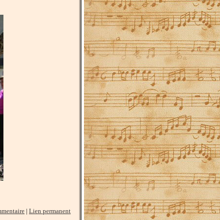
mmentaire
|
Lien permanent